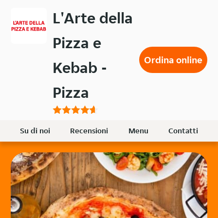
Passa
L'Arte della
al
contenuto
Pizza e
principale
Ordina online
Kebab -
Pizza
Su di noi
Recensioni
Menu
Contatti